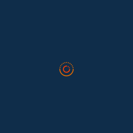
grava todas estas condiciones.
 violencia laboral, lo más frecuente es el silencio, no la
recuente en que una trabajadora enfrenta una situación
dora “resuelve” una queja o una señal de alerta. En ambos
sibilidad de nombrar, sancionar y reparar un comportamiento
 la Defensoría del Pueblo, 6 de cada 10 mujeres periodistas
o sí una evidencia inquietante: si cerca del 79 % de los casos