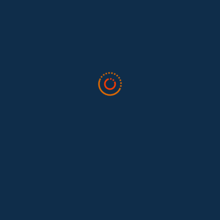
Pink Collar // Children’s Linen
Esta es una propuesta de la artista Christian
Cruz con la que busca resaltar el trabajo
silencioso y no valorado de las trabajadoras
domésticas. Se trata de una instalación.
Ver más