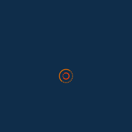
Lo inquietante es
que, el empleo doméstico (Actividad 97)
presentó la mayor informalidad dentro del sector de trabajo
remunerado: 66,4 % (Tabla 4). Curiosamente, este porcentaje es
el mismo que el de la formalidad en el sector, aunque reflejan
realidades opuestas.