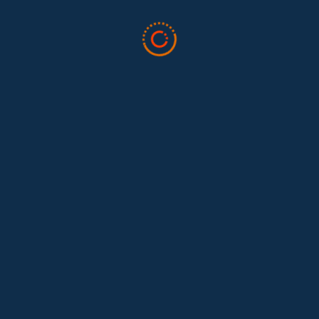
Tras 15 años después del Convenio 189: el reto de
Hace 15 años, el Convenio 189 de la Organización Internacional del
Trabajo (OIT) marcó un antes y un después para...