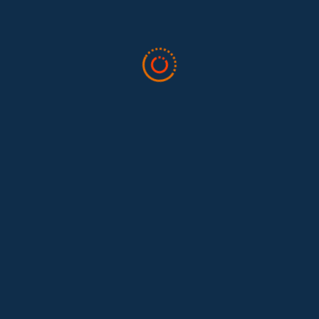
ciertos e indiscutibles.
El trabajo doméstico debe ser especialmente protegido en
sede de tutela de manera transitoria.
Artículo de El Tiempo
, sobre la Sentencia.
Septiembre de 2016.
Últimas noticias