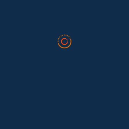
Feminist...
Tras 15 años después del Convenio 189: el reto de
Hace 15 años, el Convenio 189 de la Organización Internacional del
Trabajo (OIT) marcó un antes y un después para...