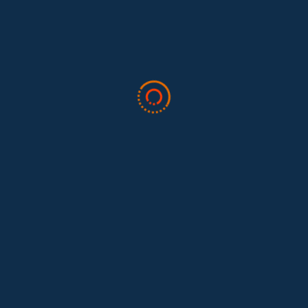
Feminist...
Tras 15 años después del Convenio 189: el reto de
Hace 15 años, el Convenio 189 de la Organización Internacional del
Trabajo (OIT) marcó un antes y un después para...