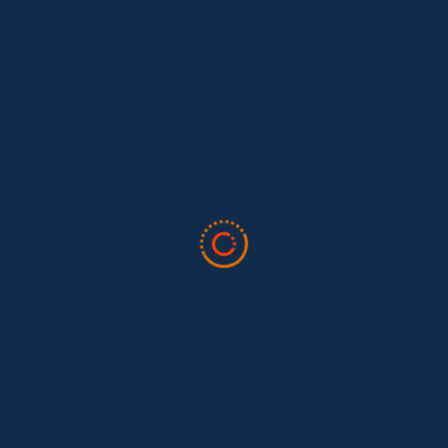
Lo que nos dejó la IAFFE 2026 y en la
El trabajo doméstico remunerado de Colombia tuvo su momento
en la 34ª Conferencia Anual de la International Association for
Feminist...