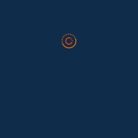
Tras 15 años después del Convenio 189: el reto de
Hace 15 años, el Convenio 189 de la Organización Internacional del
Trabajo (OIT) marcó un antes y un después para...