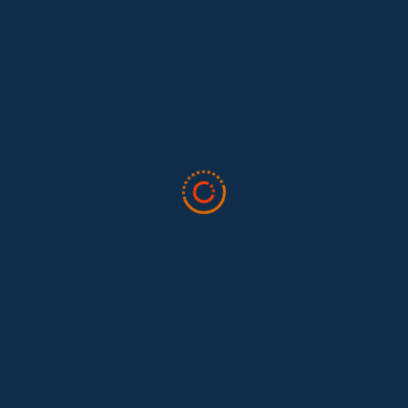
Lo que nos dejó la IAFFE 2026 y en la
El trabajo doméstico remunerado de Colombia tuvo su momento
en la 34ª Conferencia Anual de la International Association for
Feminist...