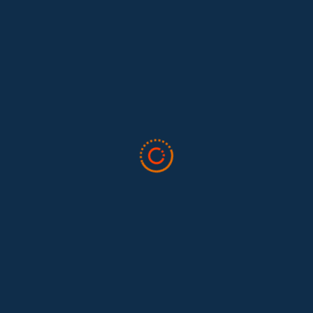
Lo que nos dejó la IAFFE 2026 y en la
El trabajo doméstico remunerado de Colombia tuvo su momento
en la 34ª Conferencia Anual de la International Association for
Feminist...