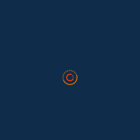
Lo que nos dejó la IAFFE 2026 y en la
El trabajo doméstico remunerado de Colombia tuvo su momento
en la 34ª Conferencia Anual de la International Association for
Feminist...