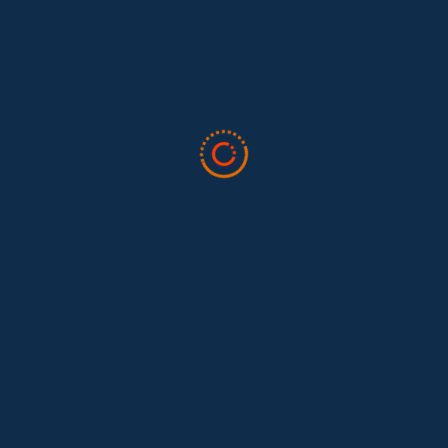
en la 34ª Conferencia Anual de la International Association for
Feminist...
Tras 15 años después del Convenio 189: el reto de
Hace 15 años, el Convenio 189 de la Organización Internacional del
Trabajo (OIT) marcó un antes y un después para...