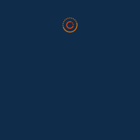
Tras 15 años después del Convenio 189: el reto de
Hace 15 años, el Convenio 189 de la Organización Internacional del
Trabajo (OIT) marcó un antes y un después para...