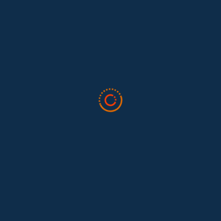
Lo que nos dejó la IAFFE 2026 y en la
El trabajo doméstico remunerado de Colombia tuvo su momento
en la 34ª Conferencia Anual de la International Association for
Feminist...