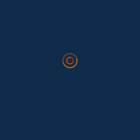
Lo que nos dejó la IAFFE 2026 y en la
El trabajo doméstico remunerado de Colombia tuvo su momento
en la 34ª Conferencia Anual de la International Association for
Feminist...