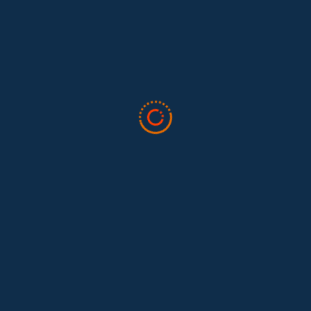
El trabajo doméstico remunerado de Colombia tuvo su momento
en la 34ª Conferencia Anual de la International Association for
Feminist...
Tras 15 años después del Convenio 189: el reto de
Hace 15 años, el Convenio 189 de la Organización Internacional del