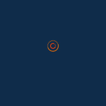
Lo que nos dejó la IAFFE 2026 y en la
El trabajo doméstico remunerado de Colombia tuvo su momento
en la 34ª Conferencia Anual de la International Association for
Feminist...