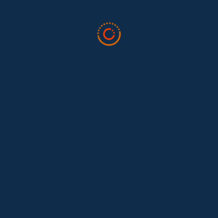
Tras 15 años después del Convenio 189: el reto de
Hace 15 años, el Convenio 189 de la Organización Internacional del
Trabajo (OIT) marcó un antes y un después para...