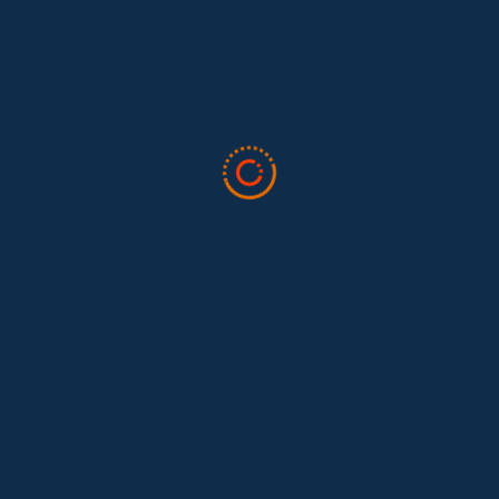
en la 34ª Conferencia Anual de la International Association for
Feminist...
Tras 15 años después del Convenio 189: el reto de
Hace 15 años, el Convenio 189 de la Organización Internacional del
Trabajo (OIT) marcó un antes y un después para...