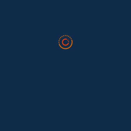
Feminist...
Tras 15 años después del Convenio 189: el reto de
Hace 15 años, el Convenio 189 de la Organización Internacional del
Trabajo (OIT) marcó un antes y un después para...