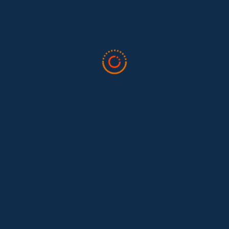
Tras 15 años después del Convenio 189: el reto de
Hace 15 años, el Convenio 189 de la Organización Internacional del
Trabajo (OIT) marcó un antes y un después para...