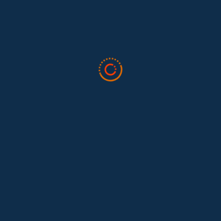
Feminist...
Tras 15 años después del Convenio 189: el reto de
Hace 15 años, el Convenio 189 de la Organización Internacional del
Trabajo (OIT) marcó un antes y un después para...