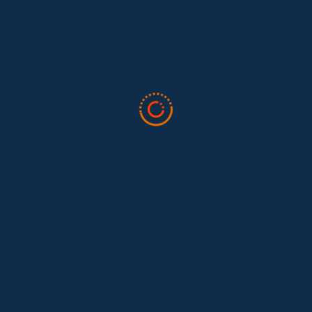
en la 34ª Conferencia Anual de la International Association for
Feminist...
Tras 15 años después del Convenio 189: el reto de
Hace 15 años, el Convenio 189 de la Organización Internacional del
Trabajo (OIT) marcó un antes y un después para...