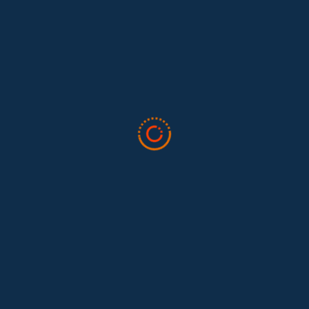
Lo que nos dejó la IAFFE 2026 y en la
El trabajo doméstico remunerado de Colombia tuvo su momento
en la 34ª Conferencia Anual de la International Association for
Feminist...