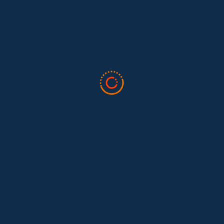
El trabajo doméstico remunerado de Colombia tuvo su momento
en la 34ª Conferencia Anual de la International Association for
Feminist...
Tras 15 años después del Convenio 189: el reto de
Hace 15 años, el Convenio 189 de la Organización Internacional del