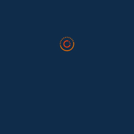
Feminist...
Tras 15 años después del Convenio 189: el reto de
Hace 15 años, el Convenio 189 de la Organización Internacional del
Trabajo (OIT) marcó un antes y un después para...