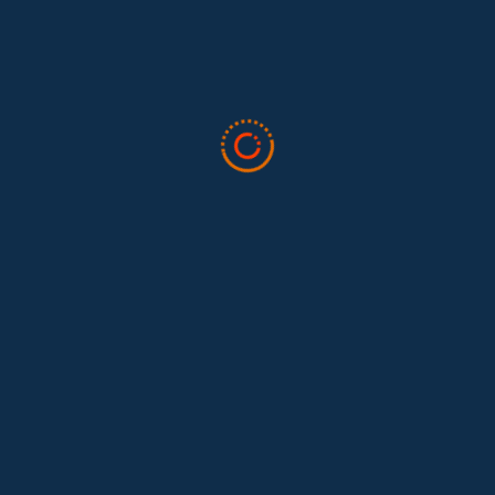
Tras 15 años después del Convenio 189: el reto de
Hace 15 años, el Convenio 189 de la Organización Internacional del
Trabajo (OIT) marcó un antes y un después para...