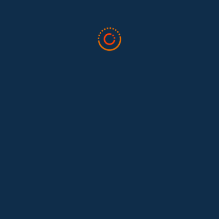
Tras 15 años después del Convenio 189: el reto de
Hace 15 años, el Convenio 189 de la Organización Internacional del
Trabajo (OIT) marcó un antes y un después para...