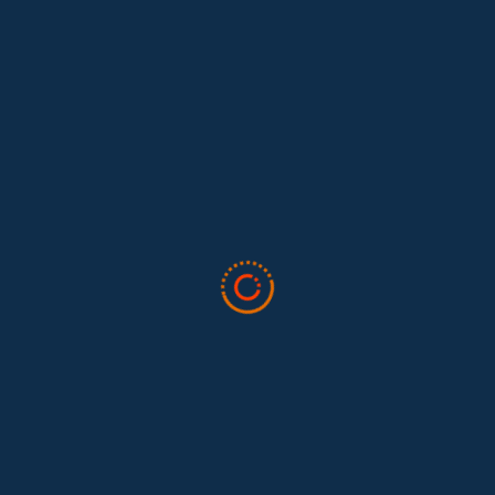
Lo que nos dejó la IAFFE 2026 y en la
El trabajo doméstico remunerado de Colombia tuvo su momento
en la 34ª Conferencia Anual de la International Association for
Feminist...