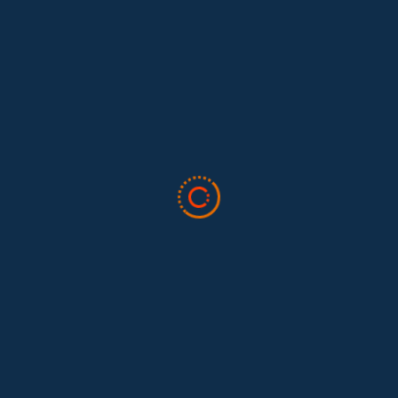
do el trato discriminatorio que tuvo la ley 2101 de 2021, con