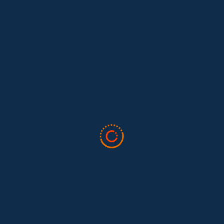
Lo que nos dejó la IAFFE 2026 y en la
El trabajo doméstico remunerado de Colombia tuvo su momento
en la 34ª Conferencia Anual de la International Association for
Feminist...