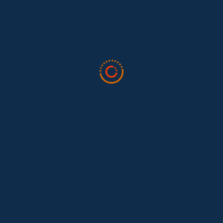
Feminist...
Tras 15 años después del Convenio 189: el reto de
Hace 15 años, el Convenio 189 de la Organización Internacional del
Trabajo (OIT) marcó un antes y un después para...