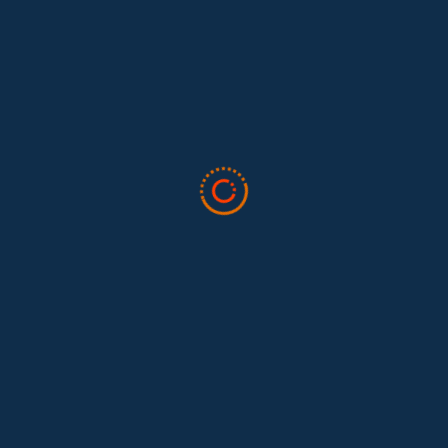
Lo que nos dejó la IAFFE 2026 y en la
El trabajo doméstico remunerado de Colombia tuvo su momento
en la 34ª Conferencia Anual de la International Association for
Feminist...
Tras 15 años después del Convenio 189: el reto de