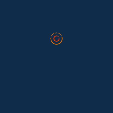
en la 34ª Conferencia Anual de la International Association for
Feminist...
Tras 15 años después del Convenio 189: el reto de
Hace 15 años, el Convenio 189 de la Organización Internacional del
Trabajo (OIT) marcó un antes y un después para...