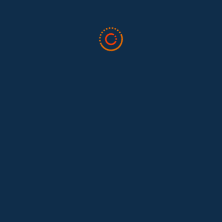
Tras 15 años después del Convenio 189: el reto de
Hace 15 años, el Convenio 189 de la Organización Internacional del
Trabajo (OIT) marcó un antes y un después para...