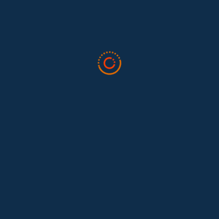
Tras 15 años después del Convenio 189: el reto de
Hace 15 años, el Convenio 189 de la Organización Internacional del
Trabajo (OIT) marcó un antes y un después para...