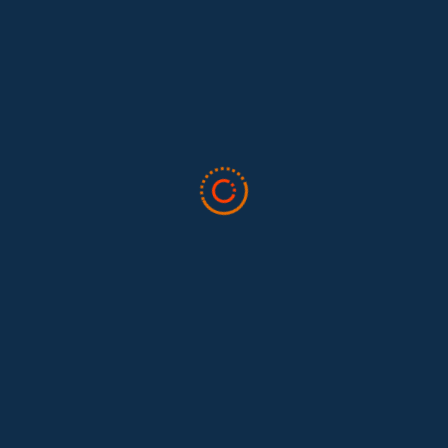
Lo que nos dejó la IAFFE 2026 y en la
El trabajo doméstico remunerado de Colombia tuvo su momento
en la 34ª Conferencia Anual de la International Association for
Feminist...
Tras 15 años después del Convenio 189: el reto de