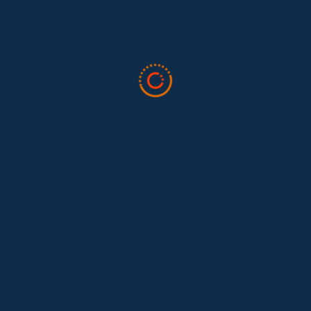
Tras 15 años después del Convenio 189: el reto de
Hace 15 años, el Convenio 189 de la Organización Internacional del
Trabajo (OIT) marcó un antes y un después para...