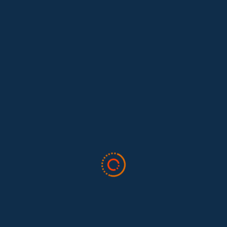
Leave A Comment
Cancelar Respuesta
Lo siento, debes estar
conectado
para publicar un comentario.