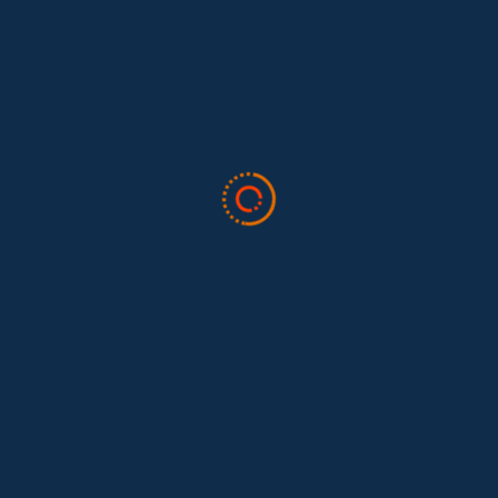
Leave A Comment
Cancelar Respuesta
Lo siento, debes estar
conectado
para publicar un comentario.
Todo sobre trabajo doméstico
Valor Doméstico
Noticias
Blog
Boletín
Quiénes somos
Preguntas frecuentes
Contáctenos
Dona aquí