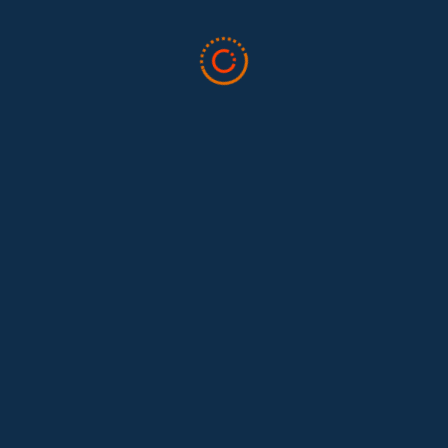
Tras 15 años después del Convenio 189: el reto de
Hace 15 años, el Convenio 189 de la Organización Internacional del
Trabajo (OIT) marcó un antes y un después para...