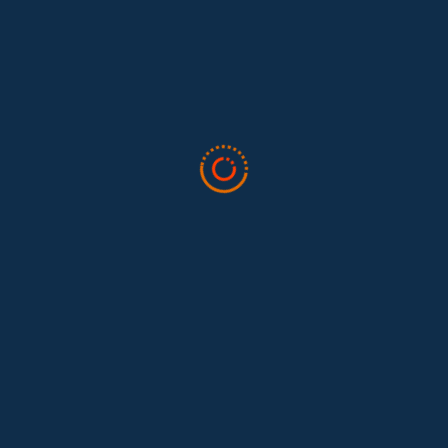
El trabajo doméstico remunerado de Colombia tuvo su momento
en la 34ª Conferencia Anual de la International Association for
Feminist...
Tras 15 años después del Convenio 189: el reto de
Hace 15 años, el Convenio 189 de la Organización Internacional del