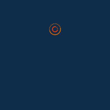
Tras 15 años después del Convenio 189: el reto de
Hace 15 años, el Convenio 189 de la Organización Internacional del
Trabajo (OIT) marcó un antes y un después para...