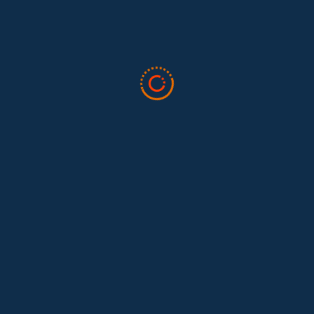
Tras 15 años después del Convenio 189: el reto de
Hace 15 años, el Convenio 189 de la Organización Internacional del
Trabajo (OIT) marcó un antes y un después para...