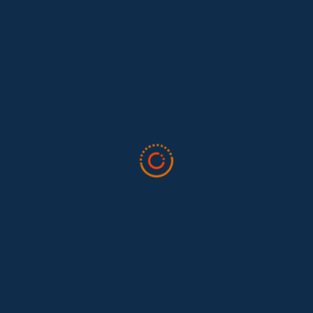
alario por día de $120.000, con subsidio de transporte.
 durante el semestre, hagamos el cálculo. Entonces:
la semana, lo multiplicamos por 4.33 (así está definido el
 el número de meses laborados. En este caso son seis meses