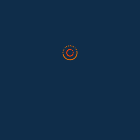
El trabajo doméstico remunerado de Colombia tuvo su momento
en la 34ª Conferencia Anual de la International Association for
Feminist...
Tras 15 años después del Convenio 189: el reto de
Hace 15 años, el Convenio 189 de la Organización Internacional del