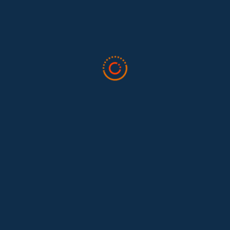
Tras 15 años después del Convenio 189: el reto de
Hace 15 años, el Convenio 189 de la Organización Internacional del
Trabajo (OIT) marcó un antes y un después para...