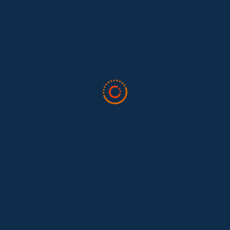
El trabajo doméstico remunerado de Colombia tuvo su momento
en la 34ª Conferencia Anual de la International Association for
Feminist...
Tras 15 años después del Convenio 189: el reto de