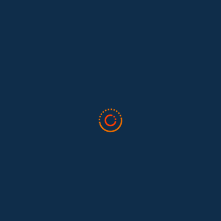
Lo que nos dejó la IAFFE 2026 y en la
El trabajo doméstico remunerado de Colombia tuvo su momento
en la 34ª Conferencia Anual de la International Association for
Feminist...